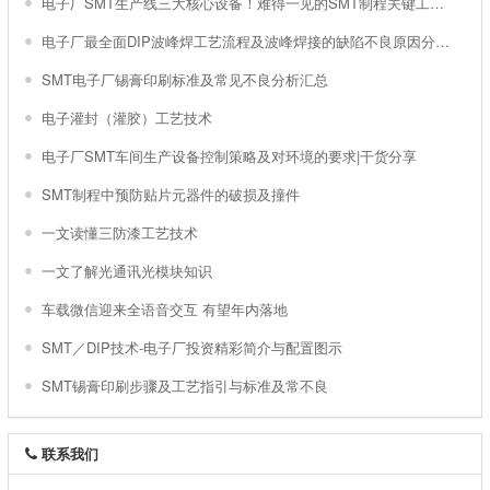
电子厂SMT生产线三大核心设备！难得一见的SMT制程关键工艺视频！
电子厂最全面DIP波峰焊工艺流程及波峰焊接的缺陷不良原因分析 !
SMT电子厂锡膏印刷标准及常见不良分析汇总
电子灌封（灌胶）工艺技术
电子厂SMT车间生产设备控制策略及对环境的要求|干货分享
SMT制程中预防贴片元器件的破损及撞件
一文读懂三防漆工艺技术
一文了解光通讯光模块知识
车载微信迎来全语音交互 有望年内落地
SMT／DIP技术-电子厂投资精彩简介与配置图示
SMT锡膏印刷步骤及工艺指引与标准及常不良
联系我们