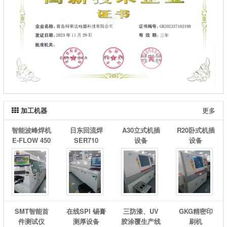
加工机器
更多
智能波峰焊机
日东回流焊
A30立式机插
R20卧式机插
E-FLOW 450
SER710
设备
设备
SMT智能首
在线SPI 锡膏
三防漆、UV
GKG精密印
件测试仪
测厚设备
胶涂覆生产线
刷机