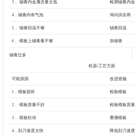
3． 锡膏内金属含量太低
检测锡膏内金
4．锡膏内有气泡
询问供应商
5． 锡膏回温不够
锡膏回温
6． 模板上锡膏量不够
加锡膏
锡膏过多
机器/工艺方面
可能原因
改进措施
1．模板损坏
检验模板
2． 模板质量不好
检验模板质量
3． 模板松动
重绷模板
4．刮刀速度太快
降低刮刀速度