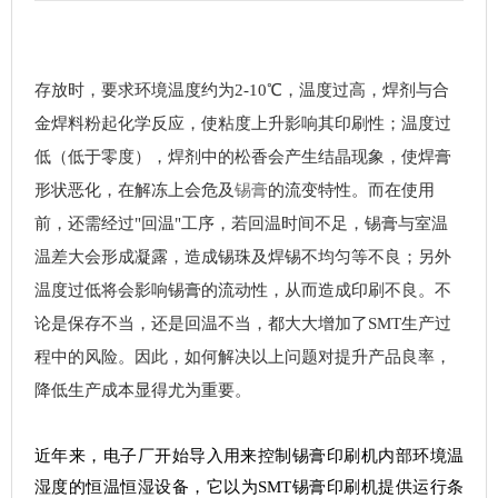
存放时，要求环境温度约为2-10℃，温度过高，焊剂与合
金焊料粉起化学反应，使粘度上升影响其印刷性；温度过
低（低于零度），焊剂中的松香会产生结晶现象，使焊膏
形状恶化，在解冻上会危及
锡膏
的流变特性。而在使用
前，还需经过"回温"工序，若回温时间不足，锡膏与室温
温差大会形成凝露，造成锡珠及焊锡不均匀等不良；另外
温度过低将会影响锡膏的流动性，从而造成印刷不良。不
论是保存不当，还是回温不当，都大大增加了SMT生产过
程中的风险。因此，如何解决以上问题对提升产品良率，
降低生产成本显得尤为重要。
近年来，电子厂开始导入用来控制锡膏印刷机内部环境温
湿度的恒温恒湿设备，它以为SMT锡膏印刷机提供运行条