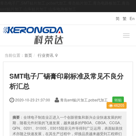
青岛电子厂,SMT贴片加工,pcba代加工,青岛贴片加工,青岛电路板加工,青岛
smt贴片加工,山东贴片加工,山东电路板加工
简
繁
En
当前位置：
首页
行业资讯
SMT电子厂锡膏印刷标准及常见不良分
析汇总
2020-10-23 21:37:00
青岛smt贴片加工,pcba代加工
转贴
46205
摘要
：全球电子制造业正进入一个创新密集和新兴企业快速发展的时
期，随着元件封装的飞速发展，越来越多的PBGA、CBGA、CCGA、
QFN、0201、01005，03015阻容元件等得到广泛运用，表面贴装技
术亦随之快速发展，在其生产过程中，焊接品质越来越受到工程师们