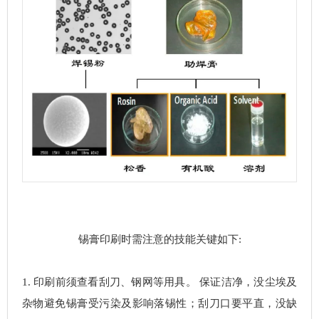
锡膏印刷时需注意的技能关键如下:
1. 印刷前须查看刮刀、钢网等用具。 保证洁净，没尘埃及
杂物避免锡膏受污染及影响落锡性；刮刀口要平直，没缺