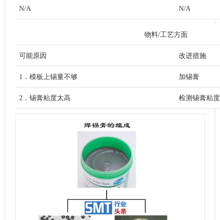
N/A
N/A
物料/工艺方面
可能原因
改进措施
1．模板上锡量不够
加锡膏
2．锡膏粘度太高
检测锡膏粘度