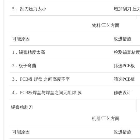
5． 刮刀压力太小
增加刮刀 压
物料/工艺方面
可能原因
改进措施
1．锡膏粘度太高
检测锡膏粘度
2．板子弯曲
筛选PCB板
3． PCB板 焊盘 之间高度不平
筛选PCB板
4． PCB板焊盘与焊盘之间无阻焊 膜
修改设计
锡膏粘刮刀
机器/工艺方面
可能原因
改进措施