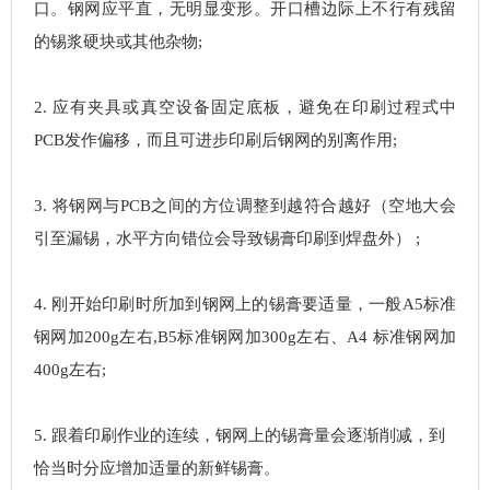
口。钢网应平直，无明显变形。开口槽边际上不行有残留
的锡浆硬块或其他杂物;
2. 应有夹具或真空设备固定底板，避免在印刷过程式中
PCB发作偏移，而且可进步印刷后钢网的别离作用;
3. 将钢网与PCB之间的方位调整到越符合越好（空地大会
引至漏锡，水平方向错位会导致锡膏印刷到焊盘外） ;
4. 刚开始印刷时所加到钢网上的锡膏要适量，一般A5标准
钢网加200g左右,B5标准钢网加300g左右、A4 标准钢网加
400g左右;
5. 跟着印刷作业的连续，钢网上的锡膏量会逐渐削减，到
恰当时分应增加适量的新鲜锡膏。