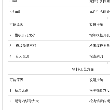
6 mil
元件引脚间距 20
< 6 mil
元件引脚间距 < 
可能原因
改进措施
2．模板开孔太小
增加模板开孔
3． 模板质量不好
检查模板质量
4． 刮刀变形
检查刮刀
物料/工艺方面
可能原因
改进措施
1．粘度太高
检测锡膏粘度
2．锡膏内锡球太大
检测锡膏内锡