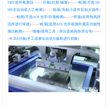
SMT首件检测仪
——>
印刷(红胶/锡膏)
——>
检测(可选3D-
SPI全自动或人工检测)
——>
贴装(先贴小器件后贴大器件)
——>
检测(可选AOI 光学/目视检测)
——>
焊接(采用热风回
流焊进行焊接)
——>
检测(选用AOI 光学检测外观及功能性
测试检测)
——>
维修(使用工具；焊台及热风拆焊台等)
——
>
PCBA分板(手工或者全自动分板机进行切板)