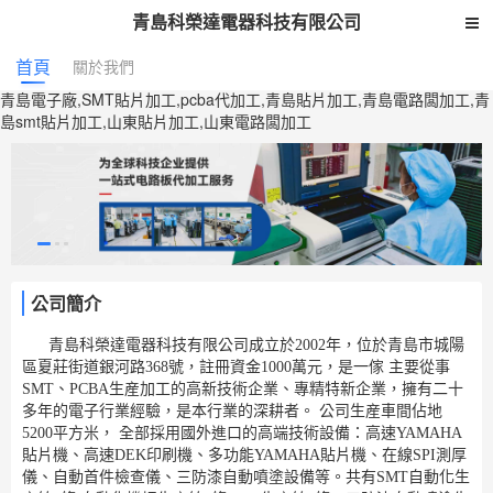
青島科榮達電器科技有限公司
首頁
關於我們
青島電子廠,SMT貼片加工,pcba代加工,青島貼片加工,青島電路闆加工,青
島smt貼片加工,山東貼片加工,山東電路闆加工
公司簡介
青島科榮達電器科技有限公司成立於2002年，位於青島市城陽
區夏莊街道銀河路368號，註冊資金1000萬元，是一傢
主要從事
SMT、PCBA生産加工的高新技術企業、專精特新企業，擁有二十
多年的電子行業經驗，是本行業的深耕者。
公司生産車間佔地
5200平方米，
全部採用國外進口的高端技術設備：高速YAMAHA
貼片機、高速DEK印刷機、多功能YAMAHA貼片機、在線SPI測厚
儀、自動首件檢查儀、三防漆自動噴塗設備等。共有SMT自動化生