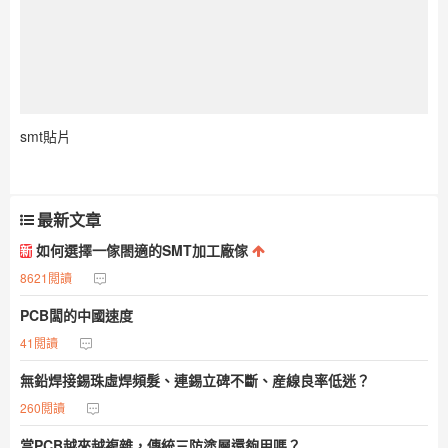
smt貼片
最新文章
如何選擇一傢閤適的SMT加工廠傢
新
8621閲讀
PCB闆的中國速度
41閲讀
無鉛焊接錫珠虛焊頻髮、連錫立碑不斷、産線良率低迷？
260閲讀
當PCB越來越複雜，傳統三防塗層還夠用嗎？