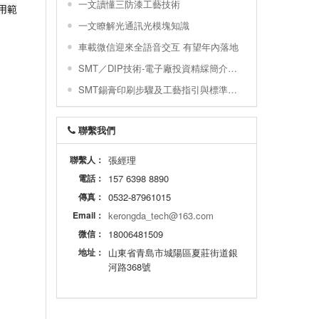
一文讀懂三防漆工藝技術
用範
一文瞭解光通訊光模塊知識
車載微信迎來全語音交互 有望年內落地
SMT／DIP技術-電子廠投資精綵簡介與配置圖示
SMT錫膏印刷步驟及工藝指引與標準及常不良
聯繫我們
聯繫人：
張經理
電話：
157 6398 8890
傳真：
0532-87961015
Email：
kerongda_tech@163.com
微信：
18006481509
地址：
山東省青島市城陽區夏莊街道銀
河路368號