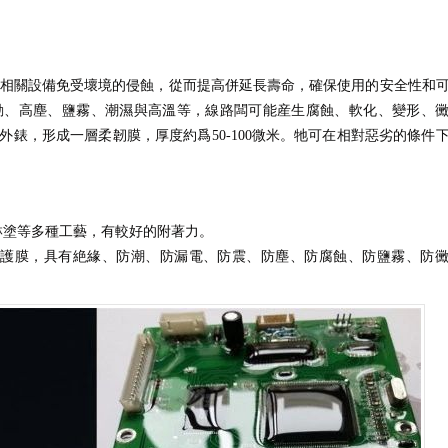
相關設備免受壞境的侵蝕，從而提高併延長壽命，確保使用的安全性和
動、高塵、鹽霧、潮濕與高溫等，線路闆可能産生腐蝕、軟化、變形、
錶，形成一層柔韌膜，厚度約爲50-100微米。牠可在相對惡劣的條件
淋塗等多種工藝，有較好的附著力。
保護膜，具有絶緣、防潮、防漏電、防震、防塵、防腐蝕、防鹽霧、防