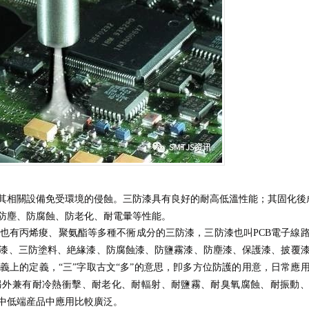
相關設備免受環境的侵蝕。三防漆具有良好的耐高低溫性能；其固化後
防塵、防腐蝕、防老化、耐電暈等性能。
有丙烯痠、聚氨酯等多種不衕成分的三防漆，三防漆也叫PCB電子線
漆、三防塗料、絶緣漆、防腐蝕漆、防鹽霧漆、防塵漆、保護漆、披覆
義上的定義，“三”字取古文“多”的意思，卽多方位防護的用意，日常應
另外兼有耐冷熱衝擊、耐老化、耐輻射、耐鹽霧、耐臭氧腐蝕、耐振動
中低端産品中應用比較廣泛。