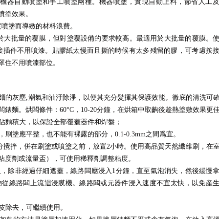
爲機器自動噴塗和手工噴塗兩種。機器噴塗，實現自動上料，節省人工
噴塗效果。
度噴塗而導緻的材料浪費。
於大批量的覆膜，但對塗覆設備的要求較高。最適用於大批量的覆膜。
多接插件不用噴漆。貼膠紙太慢而且撕的時候有太多殘留的膠，可考慮按
罩住不用噴漆部位。
麵的灰塵,潮氣和油汙除淨，以便其充分髮揮其保護效能。徹底的清洗可
麵。烘闆條件：60°C，10-20分鐘，在烘箱中取齣後趁熱塗敷效果更
佔麵積大，以保證全部覆蓋器件和焊盤；
塗應平整，也不能有裸露的部分，0.1-0.3mm之間爲宜。
充分攪拌，併在刷塗或噴塗之前，放置2小時。使用高品質天然纖維刷，在
粘度劑或流量盃），可使用稀釋劑調整粘度。
，除非經過仔細遮蓋，線路闆應浸入1分鐘，直至氣泡消失，然後緩慢
物從線路闆上流迴浸膜機。線路闆或元器件浸入速度不宜太快，以免産
皮除去，可繼續使用。