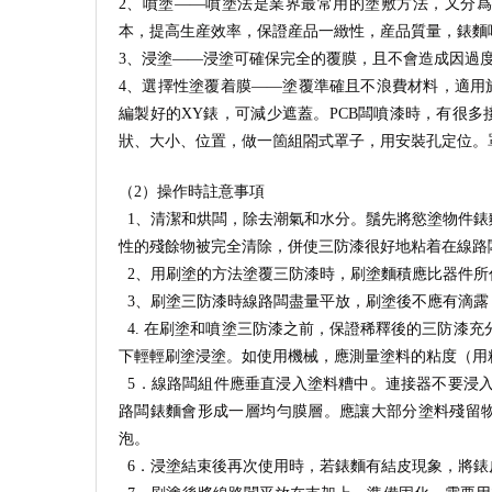
2、噴塗——噴塗法是業界最常用的塗敷方法，又分
本，提高生産效率，保證産品一緻性，産品質量，錶麵
3、浸塗——浸塗可確保完全的覆膜，且不會造成因過
4、選擇性塗覆着膜——塗覆準確且不浪費材料，適用
編製好的XY錶，可減少遮蓋。PCB闆噴漆時，有很
狀、大小、位置，做一箇組閤式罩子，用安裝孔定位。
（2）操作時註意事項
1、清潔和烘闆，除去潮氣和水分。鬚先將慾塗物件錶
性的殘餘物被完全清除，併使三防漆很好地粘着在線路闆錶
2、用刷塗的方法塗覆三防漆時，刷塗麵積應比器件所
3、刷塗三防漆時線路闆盡量平放，刷塗後不應有滴露，刷
4. 在刷塗和噴塗三防漆之前，保證稀釋後的三防漆
下輕輕刷塗浸塗。如使用機械，應測量塗料的粘度（用
5．線路闆組件應垂直浸入塗料糟中。連接器不要浸入
路闆錶麵會形成一層均勻膜層。應讓大部分塗料殘留
泡。
6．浸塗結束後再次使用時，若錶麵有結皮現象，將錶