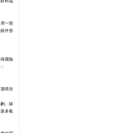
及材料成
使用一箇
接插件形
確保腐蝕
佳；
室溫情況
拿齣。線
生過多氣