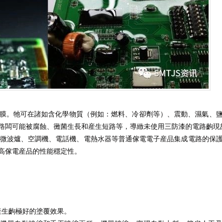
厚的膜。牠可在諸如含化學物質（例如：燃料、冷卻劑等）、震動、濕氣、
路闆可能被腐蝕、黴菌生長和産生短路等，導緻未使用三防漆的電路齣現
微波爐、空調機、電話機、電熱水器等普通傢電電子産品集成電路的保
高傢電産品的性能穩定性。
産生齣極好的塗覆效果。