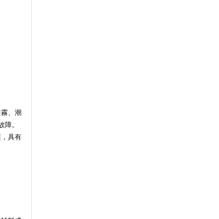
鹽霧、潮
故障。
護，具有