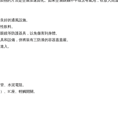
加熱的方法是塗層加速固化。如果塗層錶麵不平或含有氣泡，在放入高
有良好的通風設施。
精性飲料。
護眼鏡等防護器具，以免傷害到身體。
工具和設備，併將裝有三防漆的容器蓋蓋嚴。
員進入。
極管、水泥電阻。
）、IC座、輕觸開關。