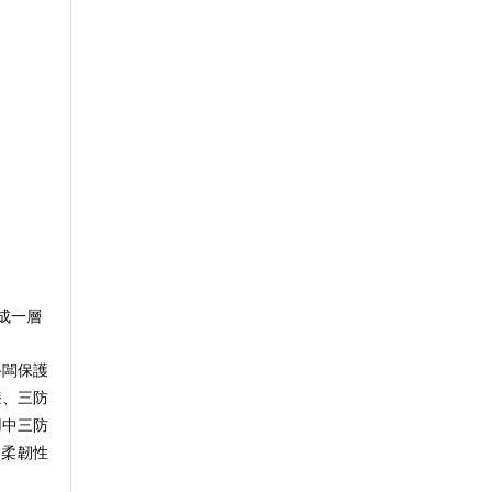
成一層
路闆保護
漆、三防
用中三防
、柔韌性