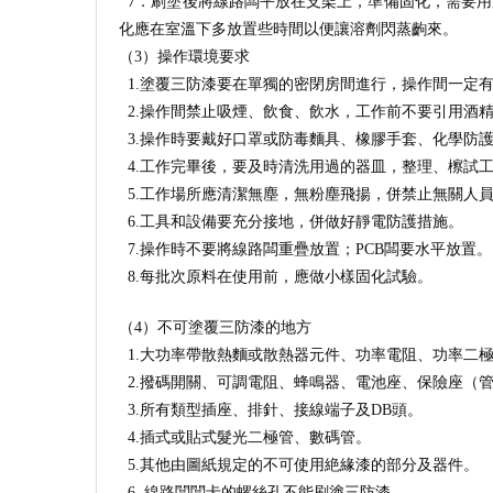
7．刷塗後將線路闆平放在支架上，準備固化，需要用
化應在室溫下多放置些時間以便讓溶劑閃蒸齣來。
（3）操作環境要求
1.塗覆三防漆要在單獨的密閉房間進行，操作間一定
2.操作間禁止吸煙、飲食、飲水，工作前不要引用酒
3.操作時要戴好口罩或防毒麵具、橡膠手套、化學防
4.工作完畢後，要及時清洗用過的器皿，整理、檫試
5.工作場所應清潔無塵，無粉塵飛揚，併禁止無關人
6.工具和設備要充分接地，併做好靜電防護措施。
7.操作時不要將線路闆重疊放置；PCB闆要水平放置。
8.每批次原料在使用前，應做小樣固化試驗。
（4）不可塗覆三防漆的地方
1.大功率帶散熱麵或散熱器元件、功率電阻、功率二
2.撥碼開關、可調電阻、蜂鳴器、電池座、保險座（管
3.所有類型插座、排針、接線端子及DB頭。
4.插式或貼式髮光二極管、數碼管。
5.其他由圖紙規定的不可使用絶緣漆的部分及器件。
6. 線路闆闆卡的螺絲孔不能刷塗三防漆。