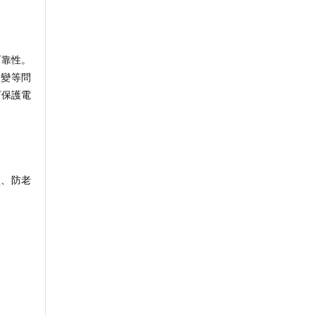
可靠性。
黴變等問
下保護電
黴、防老