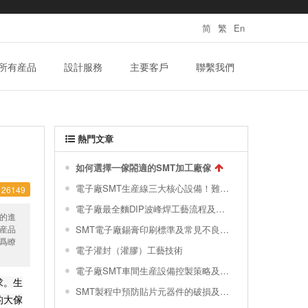
简
繁
En
所有産品
設計服務
主要客戶
聯繫我們
熱門文章
如何選擇一傢閤適的SMT加工廠傢
電子廠SMT生産線三大核心設備！難得一見的SMT製程關鍵工藝視頻！
26149
電子廠最全麵DIP波峰焊工藝流程及波峰焊接的缺陷不良原因分析 !
的進
産品
SMT電子廠錫膏印刷標準及常見不良分析滙總
爲瞭
電子灌封（灌膠）工藝技術
電子廠SMT車間生産設備控製策略及對環境的要求|榦貨分享
求。生
SMT製程中預防貼片元器件的破損及撞件
的大傢