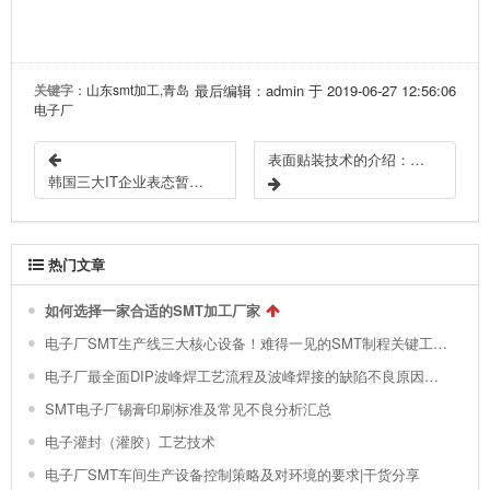
关键字
：山东smt加工,青岛
最后编辑：admin 于 2019-06-27 12:56:06
电子厂
表面贴装技术的介绍：SMT基础入门之必读
韩国三大IT企业表态暂不中断向华为供货
热门文章
如何选择一家合适的SMT加工厂家
电子厂SMT生产线三大核心设备！难得一见的SMT制程关键工艺视频！
电子厂最全面DIP波峰焊工艺流程及波峰焊接的缺陷不良原因分析 !
SMT电子厂锡膏印刷标准及常见不良分析汇总
电子灌封（灌胶）工艺技术
电子厂SMT车间生产设备控制策略及对环境的要求|干货分享