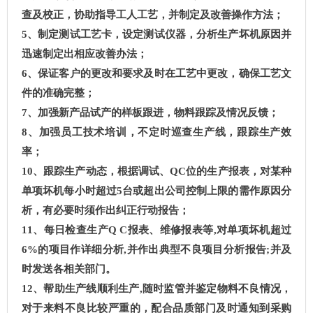
查及校正，协助指导工人工艺，并制定及改善操作方法；
5
、制定测试工艺卡，设定测试仪器，分析生产坏机原因并
迅速制定出相应改善办法；
6
、保证客户的更改和要求及时在工艺中更改，确保工艺文
件的准确完整；
7
、加强新产品试产的样板跟进，物料跟踪及情况反馈；
8
、加强员工技术培训，不定时巡查生产线，跟踪生产效
率；
10
、跟踪生产动态，根据调试、
QC
位的生产报表，对某种
单项坏机每小时超过
5
台或超出公司控制上限的需作原因分
析，有必要时须作出纠正行动报告；
11
、每日检查生产
Q C
报表、维修报表等
,
对单项坏机超过
6%
的项目作详细分析
,
并作出典型不良项目分析报告
;
并及
时发送各相关部门。
12
、帮助生产线顺利生产
,
随时监管并鉴定物料不良情况，
对于来料不良比较严重的，配合品质部门及时通知到采购