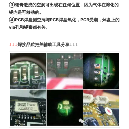
③锡膏造成的空洞可出现在任何位置，因为气体在熔化的
锡内是可移动的。
④PCB焊盘侧空洞与PCB焊盘氧化，PCB受潮，焯盘上的
via孔和锡膏都有关。
↓
↓
↓
↓
↓
↓
焊接品质把关辅助工具分享