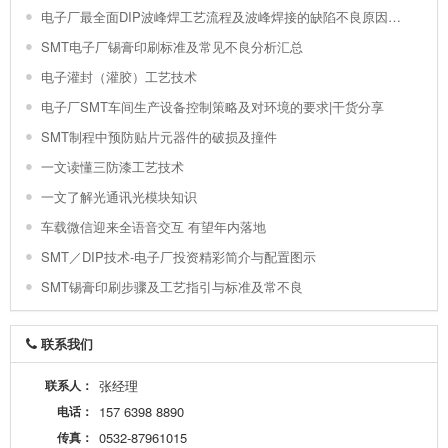
电子厂最全面DIP波峰焊工艺流程及波峰焊接的缺陷不良原因分析 !
SMT电子厂锡膏印刷标准及常见不良分析汇总
电子灌封（灌胶）工艺技术
电子厂SMT车间生产设备控制策略及对环境的要求|干货分享
SMT制程中预防贴片元器件的破损及撞件
一文读懂三防漆工艺技术
一文了解光通讯光模块知识
车载微信迎来全语音交互 有望年内落地
SMT／DIP技术-电子厂投资精彩简介与配置图示
SMT锡膏印刷步骤及工艺指引与标准及常不良
联系我们
联系人：
张经理
电话：
157 6398 8890
传真：
0532-87961015