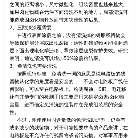
之间的距离缩小，尺寸微型化，组装密度也越来越大。
如果卤化物藏在元件下面清洗不到的地方，局部清洗可
能造成因卤化物释放而带来灾难性的后果。
2、三防漆涂覆需要
在进行表面涂覆之前，没有清洗掉的树脂残留物会
导致保护层分层或出现裂纹；活性剂残留物可能引起涂
层下面出现电化学迁移，导致涂层破裂保护失效。研究
表明，通过清洗可以增加50%涂覆粘结率。
3、免清洗也需要清洗
按照现行标准，免清洗一词的意思是说电路板的残
留物从化学的角度看是安全的， 不会对电路板产线任
何影响，可以留在电路板上。检测腐蚀、SIR、电迁移
还有其他专门的检测手段主要是用来确定卤素/卤化物
含量，进而确定免清洗的组装件在完成组装后的安全
性。
不过，即使使用固含量低的免清洗助焊剂，仍会有
或多或少的残留物，对于可靠性要求高的产品来讲，在
电路板是不允许任何残留物或者污染物。对军事应用来