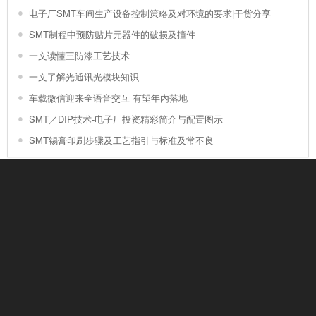
电子厂SMT车间生产设备控制策略及对环境的要求|干货分享
SMT制程中预防贴片元器件的破损及撞件
一文读懂三防漆工艺技术
一文了解光通讯光模块知识
车载微信迎来全语音交互 有望年内落地
SMT／DIP技术-电子厂投资精彩简介与配置图示
SMT锡膏印刷步骤及工艺指引与标准及常不良
联系我们
联系人：
张经理
电话：
157 6398 8890
传真：
0532-87961015
Email：
kerongda_tech@163.com
微信：
18006481509
网址：
www.kerongda-tech.com