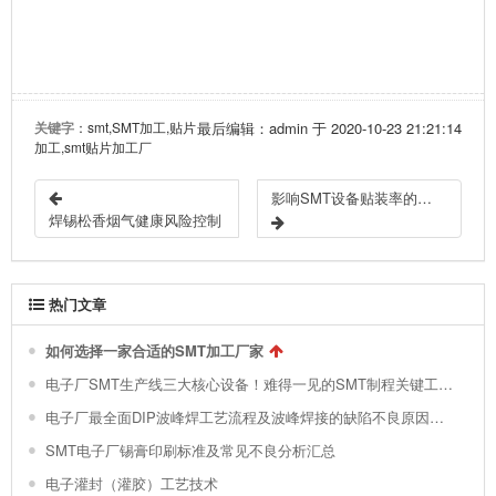
关键字
：smt,SMT加工,贴片
最后编辑：admin 于 2020-10-23 21:21:14
加工,smt贴片加工厂
影响SMT设备贴装率的因素和贴片机常见故障分析
焊锡松香烟气健康风险控制
热门文章
如何选择一家合适的SMT加工厂家
电子厂SMT生产线三大核心设备！难得一见的SMT制程关键工艺视频！
电子厂最全面DIP波峰焊工艺流程及波峰焊接的缺陷不良原因分析 !
SMT电子厂锡膏印刷标准及常见不良分析汇总
电子灌封（灌胶）工艺技术