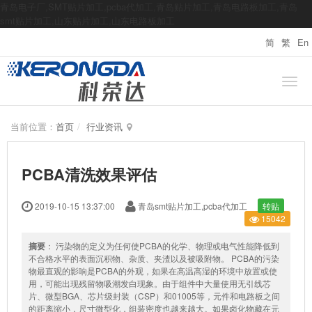
青岛电子厂,SMT贴片加工,pcba代加工,青岛贴片加工,青岛电路板加工,青岛
smt贴片加工,山东贴片加工,山东电路板加工
简
繁
En
当前位置：
首页
行业资讯
PCBA清洗效果评估
2019-10-15 13:37:00
青岛smt贴片加工,pcba代加工
转贴
15042
摘要
： 污染物的定义为任何使PCBA的化学、物理或电气性能降低到
不合格水平的表面沉积物、杂质、夹渣以及被吸附物。 PCBA的污染
物最直观的影响是PCBA的外观，如果在高温高湿的环境中放置或使
用，可能出现残留物吸潮发白现象。由于组件中大量使用无引线芯
片、微型BGA、芯片级封装（CSP）和01005等，元件和电路板之间
的距离缩小，尺寸微型化，组装密度也越来越大。如果卤化物藏在元