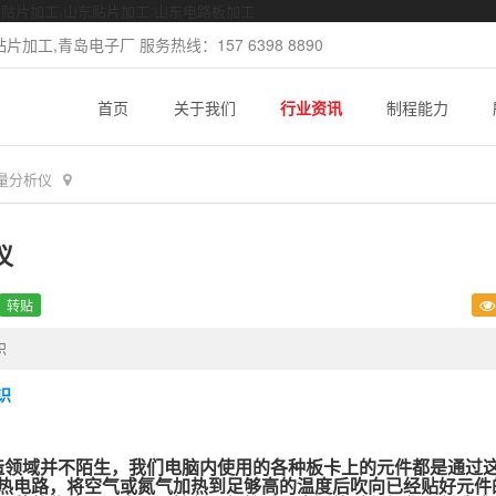
mt贴片加工,山东贴片加工,山东电路板加工
加工,青岛电子厂 服务热线：157 6398 8890
首页
关于我们
行业资讯
制程能力
量分析仪
仪
转贴
识
识
造领域并不陌生，我们电脑内使用的各种板卡上的元件都是通过
热电路，将空气或氮气加热到足够高的温度后吹向已经贴好元件