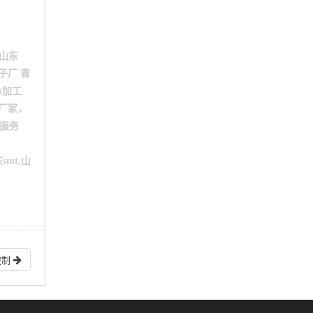
,山东
子厂 青
t加工
M厂家，
造服务
smt,山
控制