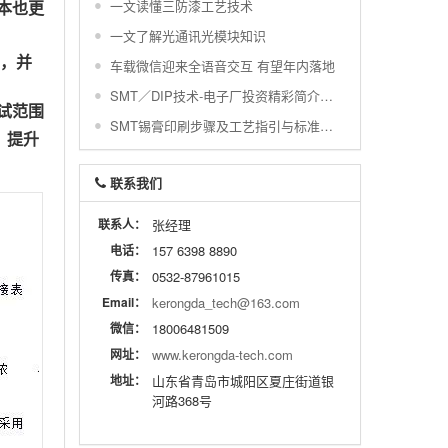
一文读懂三防漆工艺技术
本也更
一文了解光通讯光模块知识
，并
车载微信迎来全语音交互 有望年内落地
SMT／DIP技术-电子厂投资精彩简介与配置图示
试范围
SMT锡膏印刷步骤及工艺指引与标准及常不良
，提升
联系我们
联系人：
张经理
电话：
157 6398 8890
传真：
0532-87961015
Email：
kerongda_tech@163.com
微信：
18006481509
网址：
www.kerongda-tech.com
地址：
山东省青岛市城阳区夏庄街道银
河路368号