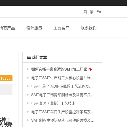
简
繁
En
所有产品
设计服务
主要客户
联系我们
热门文章
如何选择一家合适的SMT加工厂家
电子厂SMT生产线三大核心设备！难得一见的SMT制程关键工艺视频！
10955
电子厂最全面DIP波峰焊工艺流程及波峰焊接的缺陷不良原因分析 !
SMT电子厂锡膏印刷标准及常见不良分析汇总
电子灌封（灌胶）工艺技术
电子厂SMT车间生产设备控制策略及对环境的要求|干货分享
这种工
SMT制程中预防贴片元器件的破损及撞件
的线路